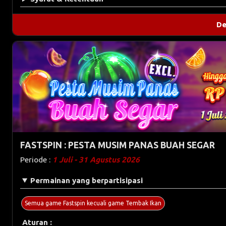
De
FASTSPIN : PESTA MUSIM PANAS BUAH SEGAR
Periode :
1 Juli - 31 Agustus 2026
Permainan yang berpartisipasi
Semua game Fastspin kecuali game Tembak Ikan
Aturan :