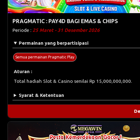
PRAGMATIC : PAY4D BAGI EMAS & CHIPS
Periode :
25 Maret - 31 Desember 2026
Permainan yang berpartisipasi
Semua permainan Pragmatic Play
Aturan :
Total hadiah Slot & Casino senilai Rp 15,000,000,000.
Syarat & Ketentuan
De