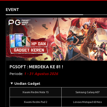
EVENT
PGSOFT : MERDEKA KE 81 !
Periode:
1 - 31 Agustus 2026
Undian Gadget
Xiaomi Redmi Note 15
Samsung Galaxy A07
Xiaomi Redmi Pad 2
Lenovo Motopad 60 Neo