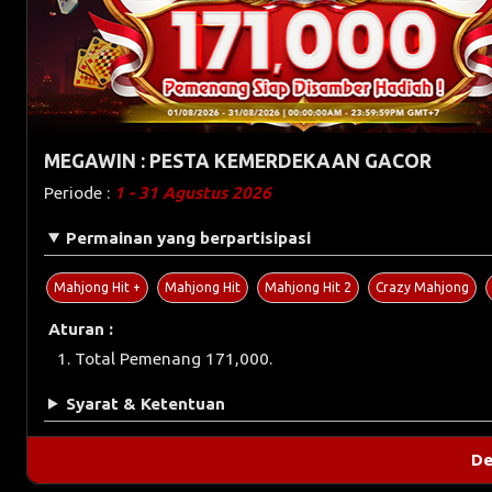
MEGAWIN : PESTA KEMERDEKAAN GACOR
Periode :
1 - 31 Agustus 2026
Permainan yang berpartisipasi
Mahjong Hit +
Mahjong Hit
Mahjong Hit 2
Crazy Mahjong
Aturan :
Total Pemenang 171,000.
Syarat & Ketentuan
De