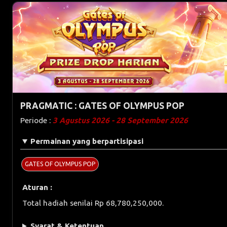
PRAGMATIC : GATES OF OLYMPUS POP
Periode :
3 Agustus 2026 - 28 September 2026
Permainan yang berpartisipasi
GATES OF OLYMPUS POP
Aturan :
Total hadiah senilai Rp 68,780,250,000.
Syarat & Ketentuan