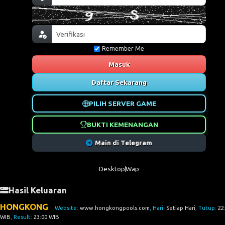
Remember Me
Masuk
Daftar Sekarang
PILIH SERVER GAME
BUKTI KEMENANGAN
Main di Telegram
Desktop
Wap
Hasil Keluaran
HONGKONG
Website:
www.hongkongpools.com
, Hari:
Setiap Hari
, Tutup:
22
WIB
, Result:
23:00 WIB