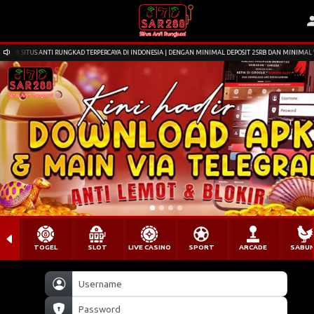
288 SITUS ANTI RUNGKAD TERPERCAYA DI INDONESIA | DENGAN MINIMAL DEPOSIT 25RB DAN MINIMAL WD
TOGEL
SLOT
LIVE CASINO
SPORT
ARCADE
SABU