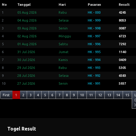
No
Tanggal
Hari
Pasaran
Result
1
05 Aug 2026
Rabu
HK - 000
4245
2
04 Aug 2026
Selasa
HK - 999
8053
3
03 Aug 2026
Senin
HK - 998
0087
4
02 Aug 2026
Minggu
HK - 997
6723
5
01 Aug 2026
Sabtu
HK - 996
7292
6
31 Jul 2026
Jumat
HK - 995
1140
7
30 Jul 2026
Kamis
HK - 994
0409
8
29 Jul 2026
Rabu
HK - 993
5305
9
28 Jul 2026
Selasa
HK - 992
6583
10
27 Jul 2026
Senin
HK - 991
5937
First
1
2
3
4
5
6
7
8
9
10
11
12
13
14
15
(
)
Togel Result