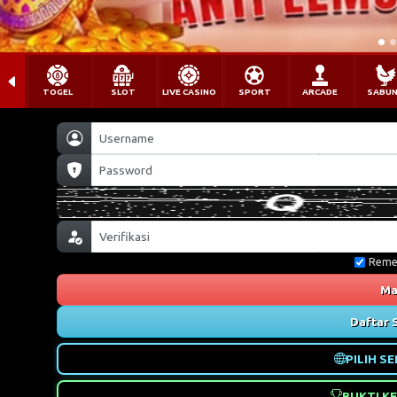
TOGEL
SLOT
LIVE CASINO
SPORT
ARCADE
SABU
Reme
Ma
Daftar 
PILIH S
BUKTI K