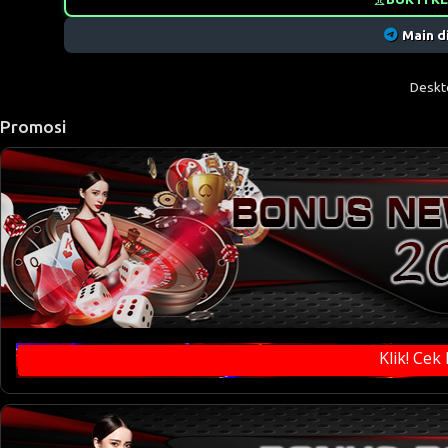
Main d
Deskt
Promosi
Klik! 
BONUS NEW
Syarat Dan ketentuan :