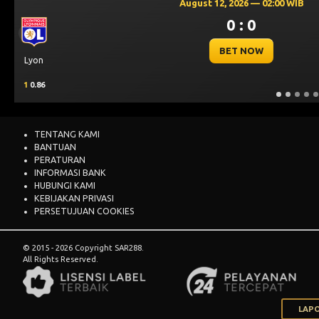
August 12, 20
0 
Previous
BET
Slovan Bratislava
0.5
0.83
TENTANG KAMI
BANTUAN
PERATURAN
INFORMASI BANK
HUBUNGI KAMI
KEBIJAKAN PRIVASI
PERSETUJUAN COOKIES
© 2015 - 2026 Copyright SAR288.
All Rights Reserved.
LAPO