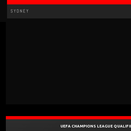
Jenis Permainan
SYDNEY
SLOT
SPORTBOOK
TEMBAK IKAN
CEK RTP LIVE DISINI
UEFA CHAMPIONS 